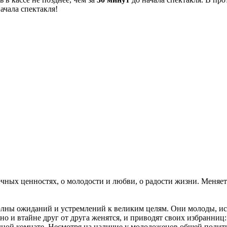
начала спектакля!
вечных ценностях, о молодости и любви, о радости жизни. Меняе
олны ожиданий и устремлений к великим целям. Они молоды, ис
 и втайне друг от друга женятся, и приводят своих избранниц
дной комнате. Несмотря на наличие у молодоженов общей полити