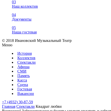
03
Наш коллектив
04
Документы
05
Наша гостевая
© 2018 Ивановский Музыкальный Театр
Меню
История
Коллектив
Спектакли
Афиша
СМИ
Память
Касса
Сцена
Гостевая
Вакансии
+7 (4932) 30-87-59
Главная
Спектакли
Квадрат любви
Внимание!
Забронированные билеты следует оплатить и забрать