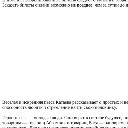
Заказать билеты онлайн возможно
не позднее
, чем за сутки до 
Веселая и искренняя пьеса Катаева рассказывает о простых и 
способность любить и стремление найти свою половинку.
Герои пьесы — молодые люди. Они верят в светлое будущее, п
товарища — товарищ Абрамчик и товарищ Вася — одновременно
жилплощадь. Две пары начинают строить семейное счастье в о