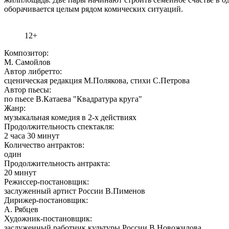
оборачивается целым рядом комических ситуаций.
12+
Композитор:
М. Самойлов
Автор либретто:
сценическая редакция М.Полякова, стихи С.Петрова
Автор пьесы:
по пьесе В.Катаева "Квадратура круга"
Жанр:
музыкальная комедия в 2-х действиях
Продолжительность спектакля:
2 часа 30 минут
Количество антрактов:
один
Продолжительность антракта:
20 минут
Режиссер-постановщик:
заслуженный артист России В.Пименов
Дирижер-постановщик:
А. Рябцев
Художник-постановщик:
заслуженный работник культуры России В.Новожилова