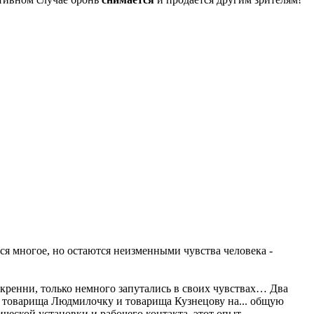
тся многое, но остаются неизменными чувства человека -
кренни, только немного запутались в своих чувствах… Два
: товарища Людмилочку и товарища Кузнецову на... общую
ческой установки и рабочего контакта, этот опыт