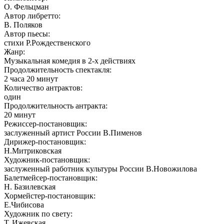
О. Фельцман
Автор либретто:
В. Поляков
Автор пьесы:
стихи Р.Рождественского
Жанр:
Музыкальная комедия в 2-х действиях
Продолжительность спектакля:
2 часа 20 минут
Количество антрактов:
один
Продолжительность антракта:
20 минут
Режиссер-постановщик:
заслуженный артист России В.Пименов
Дирижер-постановщик:
Н.Митриковская
Художник-постановщик:
заслуженный работник культуры России В.Новожилова
Балетмейсер-постановщик:
Н. Базилевская
Хормейстер-постановщик:
Е.Чибисова
Художник по свету:
Т. Ижевская