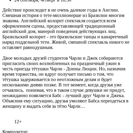
Действие происходит в не очень далекие годы в Англии.
Смешная история о тете-миллионерше из Бразилии многим
знакома. Английский колорит спектакля создается всем
оформлением сцены, предоставляющей традиционный
английский дом, манерой поведения действующих лиц.
Бразильский колорит - это бразильские танцы и канареечный
наряд поддельной тети. Живой, смешной спектакль никого не
оставляет равнодушным.
Двое молодых друзей студентов Чарли и Джек собираются
пригласить своих возлюбленных на праздничный ужин в
честь приезда тётушки Чарли - Донны Люции. Но, назначив
время торжества, он вдруг получает письмо о том, что
тётушка задерживается по неотложным делам и будет
несколькими днями позже. В тот момент, когда друзья уже
отчаялись, понимая, что в таком случае девушки не придут,
неожиданно появляется Бабс - лучший друг Чарли и Джека.
Объяснив ему ситуацию, друзья умоляют Бабса переодеться в
женщину и выдать себя за тётю Чарли…
12+
Композитор: