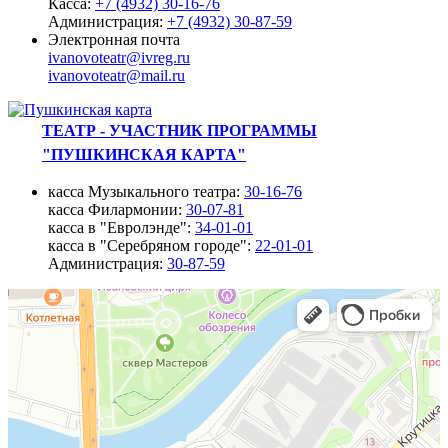
Касса:
+7 (4932) 30-16-76
Администрация:
+7 (4932) 30-87-59
Электронная почта
ivanovoteatr@ivreg.ru
ivanovoteatr@mail.ru
ТЕАТР - УЧАСТНИК ПРОГРАММЫ
"ПУШКИНСКАЯ КАРТА"
касса Музыкального театра:
30-16-76
касса Филармонии:
30-07-81
касса в "Евролэнде":
34-01-01
касса в "Серебряном городе":
22-01-01
Администрация:
30-87-59